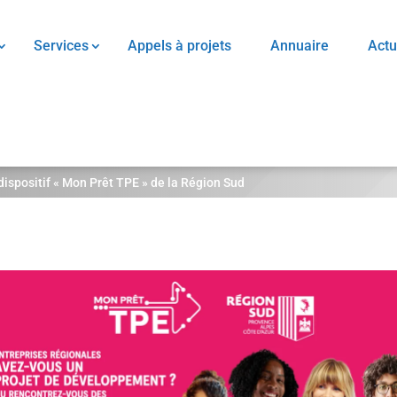
Services
Appels à projets
Annuaire
Actu
dispositif « Mon Prêt TPE » de la Région Sud