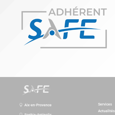
Services
Aix-en-Provence

Actualités
Sophia-Antipolis
