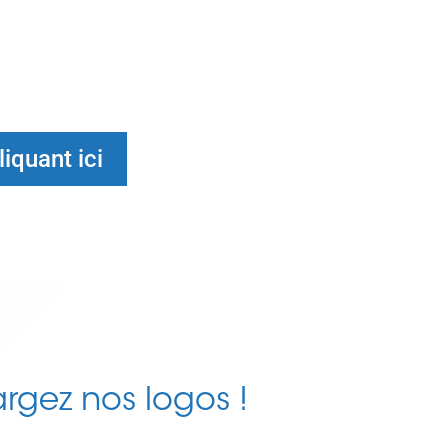
iquant ici
rgez nos logos !