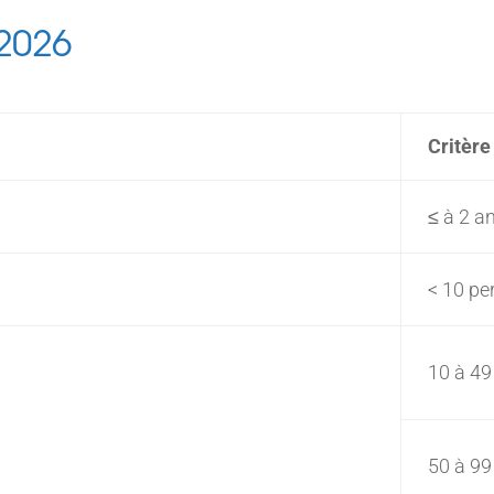
2026
Critère
≤ à 2 a
< 10 pe
10 à 49
50 à 99