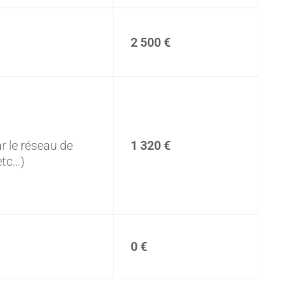
2 500 €
ar le réseau de
1 320 €
etc…)
0 €