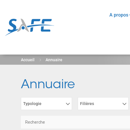
A propos
5
Accueil
Annuaire
Annuaire
Results
Typologie
Filières
updated.
Showing
48
posts.