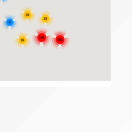
15
22
2
126
161
15