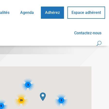
alités
Agenda
Adhérez
Espace adhérent
Contactez-nous
3
39
3
6