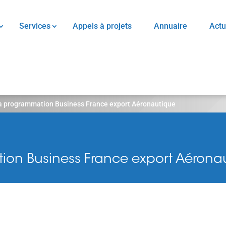
Services
Appels à projets
Annuaire
Actu
a programmation Business France export Aéronautique
ion Business France export Aérona