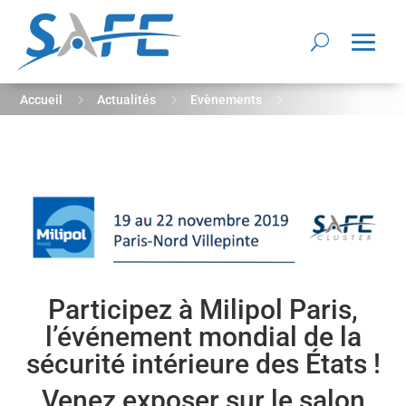
5
5
5
Accueil
Actualités
Evènements
MILIPOL PARIS 2019
Participez à Milipol Paris,
l’événement mondial de la
sécurité intérieure des États !
Venez exposer sur le salon