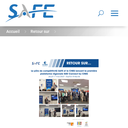
5
5
Accueil
Retour sur
Retour sur le lancement de la plateforme régionale SUD
Connect by CNES