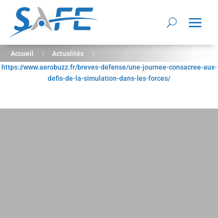
5
5
Accueil
Actualités
https://www.aerobuzz.fr/breves-defense/une-journee-consacree-aux-
Une journée consacrée aux défis de la simulation dans les
defis-de-la-simulation-dans-les-forces/
forces