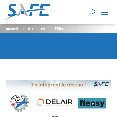
5
5
5
Accueil
Actualités
Filières
Avril 2022 – Ils intègrent le réseau SAFE !