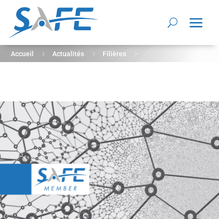
5
5
5
Accueil
Actualités
Filières
Avril 2024 – Ils intègrent le réseau SAFE !