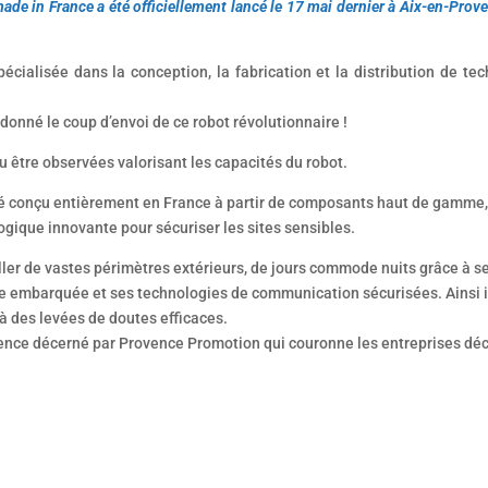
ade in France a été officiellement lancé le 17 mai dernier à Aix-en-Prove
écialisée dans la conception, la fabrication et la distribution de te
onné le coup d’envoi de ce robot révolutionnaire !
 être observées valorisant les capacités du robot.
 été conçu entièrement en France à partir de composants haut de gamme,
gique innovante pour sécuriser les sites sensibles.
ler de vastes périmètres extérieurs, de jours commode nuits grâce à s
lle embarquée et ses technologies de communication sécurisées. Ainsi i
à des levées de doutes efficaces.
ovence décerné par Provence Promotion qui couronne les entreprises dé