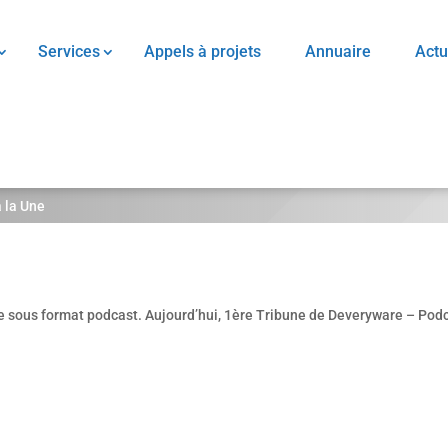
Services
Appels à projets
Annuaire
Actu
 la Une
e sous format podcast. Aujourd’hui, 1ère Tribune de Deveryware – Podcas