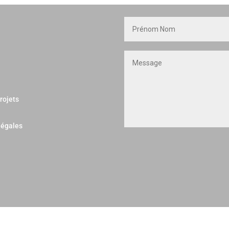
rojets
légales