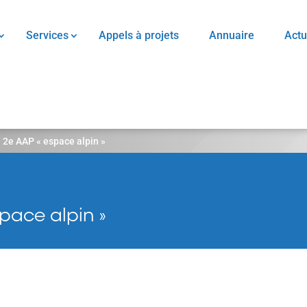
Services
Appels à projets
Annuaire
Actu
 2e AAP « espace alpin »
pace alpin »