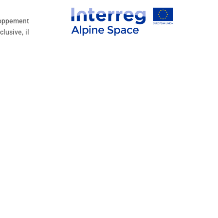
loppement
lusive, il