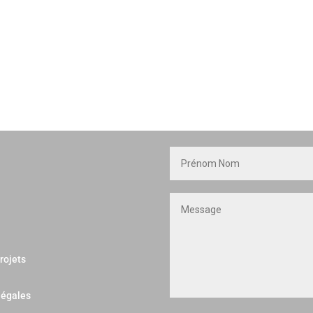
rojets
légales