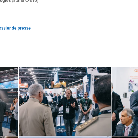
ogies
(stand C-310)
ossier de presse