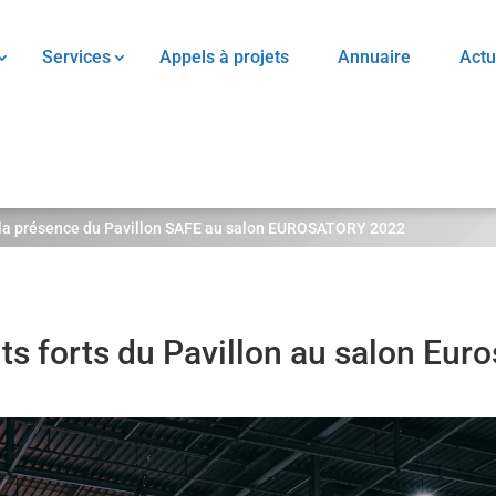
Services
Appels à projets
Annuaire
Actu
 la présence du Pavillon SAFE au salon EUROSATORY 2022
 forts du Pavillon au salon Eur