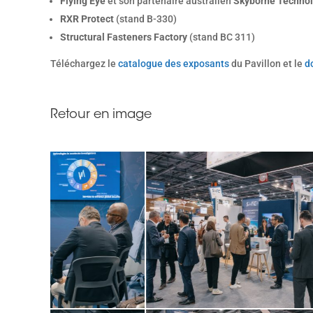
Flying Eye
et son partenaire australien
Skyborne Technol
RXR Protect
(stand B-330)
Structural Fasteners Factory
(stand BC 311)
Téléchargez le
catalogue des exposants
du Pavillon et le
d
Retour en image