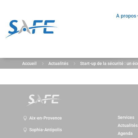
A propos
5
5
Accueil
Actualités
Start-up de la sécurité : un é
Services
Aix-en-Provence

Actualités
Sophia-Antipolis

Agenda