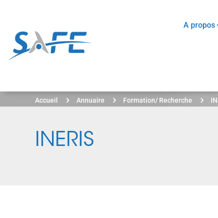
A propos
5
5
5
Accueil
Annuaire
Formation/ Recherche
IN
INERIS