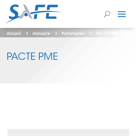
5
5
5
Accueil
Annuaire
Partenaires
PACTE PME
PACTE PME