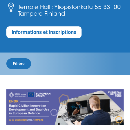
Temple Hall : Yliopistonkatu 55 33100
Tampere Finland
Informations et inscriptions
Filière