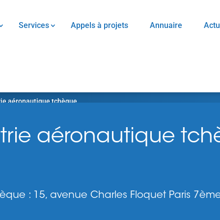
Services
Appels à projets
Annuaire
Actu
rie aéronautique tchèque
strie aéronautique tc
que : 15, avenue Charles Floquet Paris 7èm