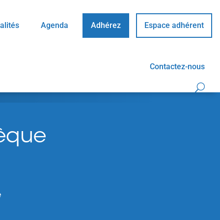
alités
Agenda
Adhérez
Espace adhérent
Contactez-nous
hèque
e