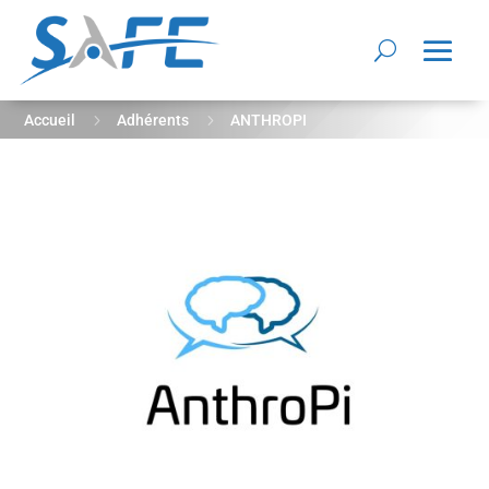
5
5
Accueil
Adhérents
ANTHROPI