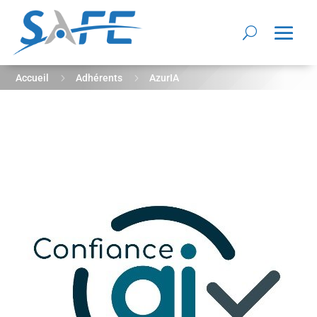
5
5
Accueil
Adhérents
AzurIA