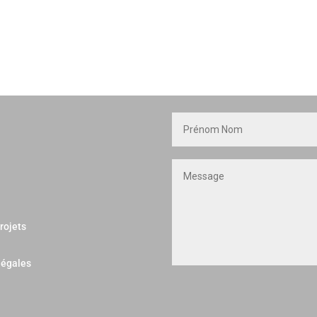
rojets
légales