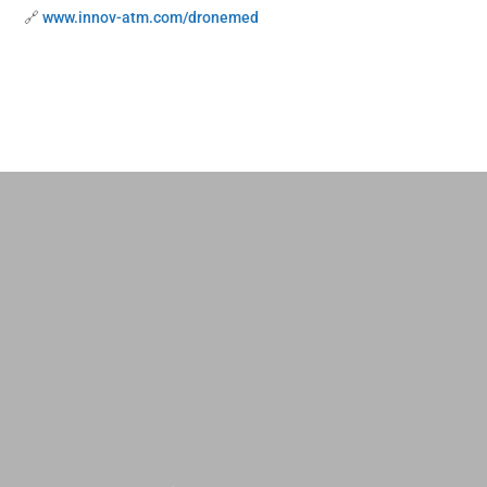
🔗
www.innov-atm.com/dronemed