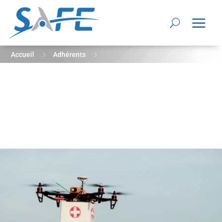
5
5
Accueil
Adhérents
Innov’ATM devient le premier prestataire privé européen
certifié USSP : vers un avenir structuré pour le trafic drone
médical