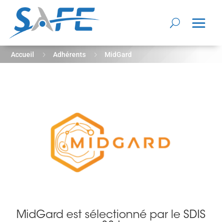
5
5
Accueil
Adhérents
MidGard
MidGard est sélectionné par le SDIS