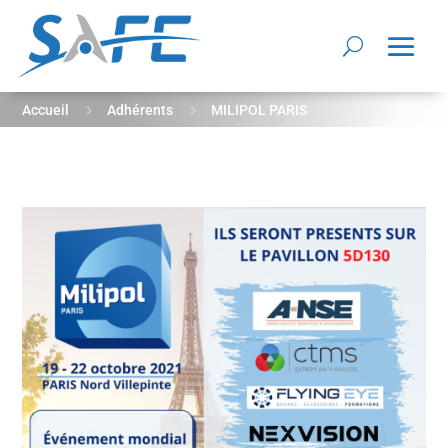
5
5
Accueil
Adhérents
MILIPOL PARIS