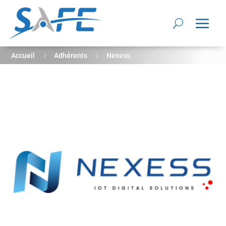
5
5
Accueil
Adhérents
Nexess