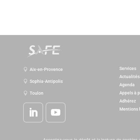
Services
Aix-en-Provence

Actualités
Sophia-Antipolis

Agenda
Appels à p
Toulon

Adhérez
Mentions 
Acceptez-vous le dépôt et la lecture de cookies 