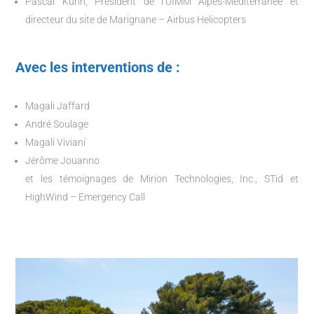
Pascal Kuhn, Président de l’UIMM Alpes-Méditerranée et
directeur du site de Marignane – Airbus Helicopters
Avec les interventions de :
Magali Jaffard
André Soulage
Magali Viviani
Jérôme Jouanno
et les témoignages de Mirion Technologies, Inc., STid et
HighWind – Emergency Call