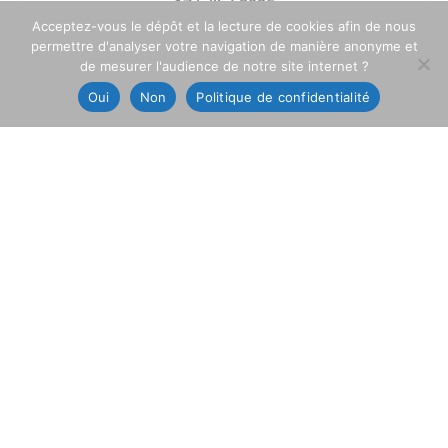
17 juillet 2025
Acceptez-vous le dépôt et la lecture de cookies afin de nous
permettre d'analyser votre navigation de manière anonyme et
de mesurer l'audience de notre site internet ?
Oui
Non
Politique de confidentialité
ALI One – Cible aérienne hautes
performances – AMI Alienor
16 juillet 2025